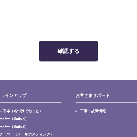
確認する
スラインアップ
お客さまサポート
ン取得（名づけてねっと）
工事・故障情報
バー（SuiteX）
バー（SuiteS）
サーバー（メールホスティング）