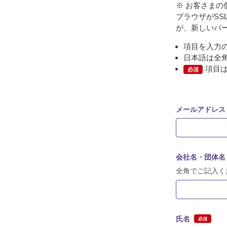
※ お客さまの
ブラウザがS
が、新しいバ
項目を入力
日本語は全
項目
必須
メールアドレス
会社名・団体名
全角でご記入く
氏名