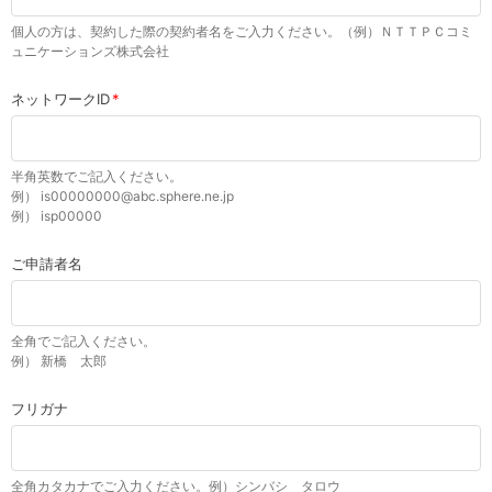
個人の方は、契約した際の契約者名をご入力ください。（例）ＮＴＴＰＣコミ
ュニケーションズ株式会社
ネットワークID
半角英数でご記入ください。
例） is00000000@abc.sphere.ne.jp
例） isp00000
ご申請者名
全角でご記入ください。
例） 新橋 太郎
フリガナ
全角カタカナでご入力ください。例）シンバシ タロウ