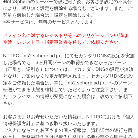
※InfoSphereのサーバーで設定完了後、お客さま設定の不具合
により、断り無く設定を解除する場合もございます。また、ご
契約を解約した場合は、設定を解除します。
※本サービスは、無料のサービスとなります。
ドメイン名に対するレジストリ等へのデリゲーション申請は、
別途、レジストラ・指定事業者を通じてご依頼ください。
NTTPC「ns2.sphere.ad.jp」にてセカンダリDNSの設定を実施
した場合でも、3ヶ月間ゾーンの取得ができなかったゾーン
（正引き、逆引き）については、セカンダリDNSの設定が無効
となり、ご案内なく設定が解除されます。セカンダリDNSの設
定をご依頼した場合は、常に「ns2.sphere.ad.jp」へのゾーン
転送ができる状態を維持していただくようご注意下さい。ま
た、プライマリの情報が変更になった場合は、改めてご依頼下
さい。
お客さまよりお寄せいただいた情報は、NTTPCにおける「個人
情報保護方針」に基づき取り扱いいたします。
ご入力になられたお客さまの個人情報は、資料送付の遂行を目
的とし、業務委託先又は提携先に発送に必要な部分を開示する